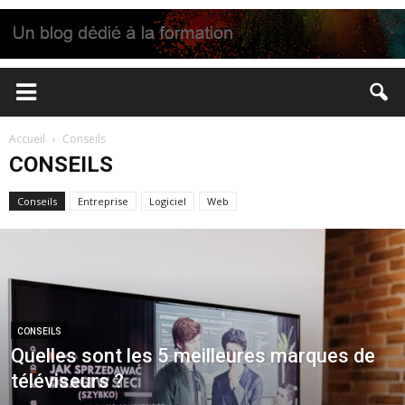
Accueil
Conseils
CONSEILS
Conseils
Entreprise
Logiciel
Web
CONSEILS
Quelles sont les 5 meilleures marques de
téléviseurs ?