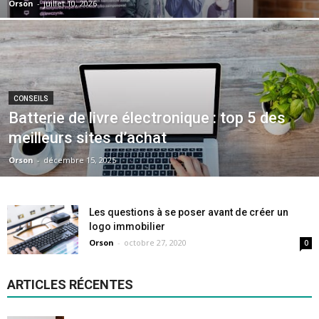
Orson
-
juillet 10, 2026
CONSEILS
Batterie de livre électronique : top 5 des
meilleurs sites d’achat
Orson
-
décembre 15, 2025
Les questions à se poser avant de créer un
logo immobilier
Orson
-
octobre 27, 2020
0
ARTICLES RÉCENTES