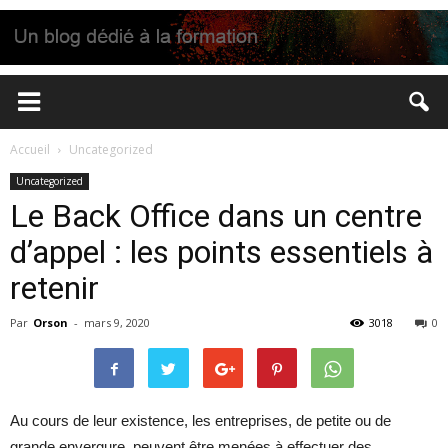
Accueil
Uncategorized
Uncategorized
Le Back Office dans un centre
d’appel : les points essentiels à
retenir
Par
Orson
-
mars 9, 2020
3018
0
Au cours de leur existence, les entreprises, de petite ou de
grande envergure, peuvent être menées à effectuer des